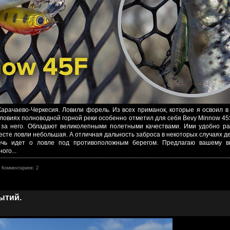
Карачаево-Черкесия. Ловили форель. Из всех приманок, которые я освоил в 
ловиях полноводной горной реки особенно отметил для себя Bevy Minnow 45
 за него. Обладают великолепными полетными качествами. Ими удобно ра
месте ловли небольшая. А отличная дальность заброса в некоторых случаях д
речь идет о ловле под противоположным берегом. Предлагаю вашему 
ого...
Комментариев: 2
ытий.
5