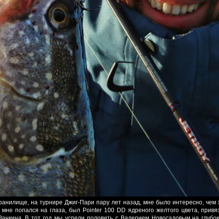
анилище, на турнире Джиг-Пари пару лет назад, мне было интересно, чем 
мне попался на глаза, был Pointer 100 DD ядреного желтого цвета, привя
 Занкина. В тот год мы успели половить с Валерием Новосадовым на глубо