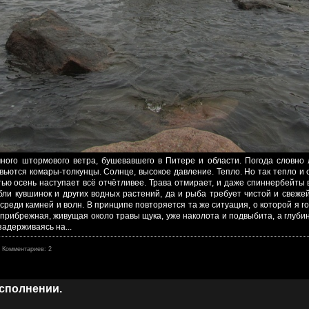
ного штормового ветра, бушевавшего в Питере и области. Погода словно
вьются комары-толкунцы. Солнце, высокое давление. Тепло. Но так тепло и
тью осень наступает всё отчётливее. Трава отмирает, и даже спиннербейты
бли кувшинок и других водных растений, да и рыба требует чистой и свеже
 среди камней и волн. В принципе повторяется та же ситуация, о которой я г
 прибрежная, живущая около травы щука, уже наколота и подвыбита, а глуб
задерживаясь на...
Комментариев: 2
сполнении.