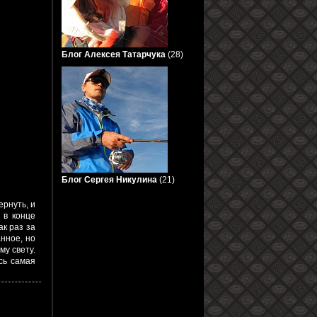
Блог Алексея Татарчука
(28)
Блог Сергея Никулина
(21)
ернуть, и
 в конце
ак раз за
нное, но
у свету.
сь самая