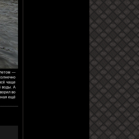
 летом —
 солнечно
 всё чаще
й воды. А
оворил во
инная ещё