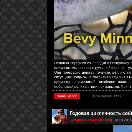
Недавно вернулся из поездки в Республику 
применительно к ловле ручьевой форели в ус
Они прекрасно держат течение, цепляются
ситуациях, когда рыба пассивна и глубина в 
приманку незаменимой, особенно когда 
небольшой ролик с этими приманками. Приятн
Читать далее
Просмотров: 13988
Годовая цикличность соб
Татарчук Алексей Lylug
30.10.201