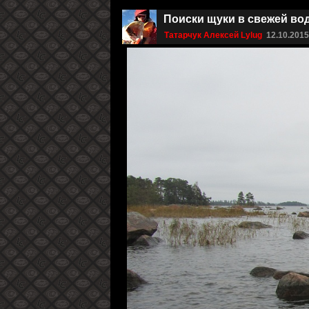
Поиски щуки в свежей вод
Татарчук Алексей Lylug
12.10.201