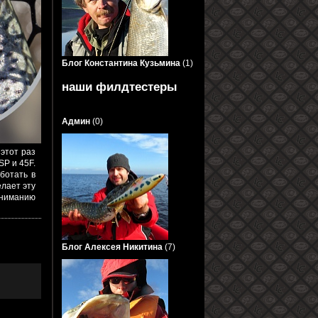
Блог Константина Кузьмина
(1)
наши филдтестеры
Админ
(0)
этот раз
SP и 45F.
ботать в
елает эту
вниманию
Блог Алексея Никитина
(7)