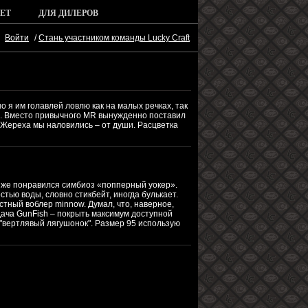
ЕТ
ДЛЯ ДИЛЕРОВ
Войти
/
Стань участником команды Lucky Craft
 я им голавлей ловлю как на малых речках, так
та. Вместо привычного MR вынужденно поставил
. Жереха мы наловились – от души. Расцветка
к же понравился симбиоз «попперный уокер».
стью воды, словно стикбейт, иногда булькает.
стный воблер minnow. Думал, что, наверное,
дача GunFish – покрыть максимум доступной
о "вертлявый лягушонок". Размер 95 использую