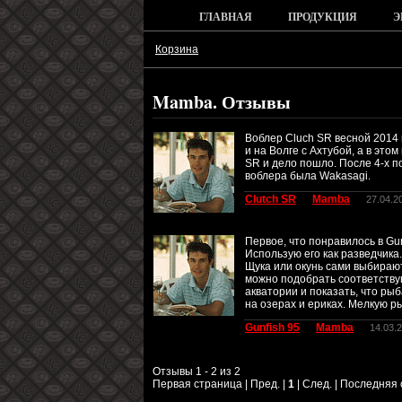
ГЛАВНАЯ
ПРОДУКЦИЯ
Э
Корзина
Mamba. Отзывы
Воблер Cluch SR весной 2014 
и на Волге с Ахтубой, а в эт
SR и дело пошло. После 4-х п
воблера была Wakasagi.
Clutch SR
Mamba
27.04.2
Первое, что понравилось в Gu
Использую его как разведчика.
Щука или окунь сами выбирают
можно подобрать соответствую
акватории и показать, что ры
на озерах и ериках. Мелкую ры
Gunfish 95
Mamba
14.03.
Отзывы 1 - 2 из 2
Первая страница | Пред. |
1
| След. | Последняя