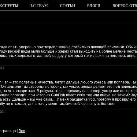
КСПЕРТЫ
LC TEAM
СТАТЬИ
БЛОГИ
ВОПРОС-ОТВ
года опять уверенно подтвердил звание стабильно ловящей приманки. Обычно
ом году весной воды было больше и жерех стал выходить на более мелкие мес
ойманных жерехов отдал воблер другу, который так и ловил на него весь день
014
nFish – это полетные качества. Летит дальше любого уокера или поппера. Та
 Он шныряет из стороны в сторону, как уокер, иногда делает это под поверхно
, на что позариться. В результате, я перехожу на поппер, уокер или поверхно
щие проводки, при которых GunFish ведет себя так или иначе, но зачем? За
ба есть. Дальше – мы уже сами… У меня расцветка frog, поэтому я прозвал ег
бу не отсекает, для этого у меня такойже воблер, но чуть больше.
2014
 страница
|
Все