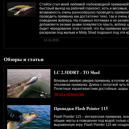
Стейси стал моей любимой глубоководной приманкой 
быстрый выход на рабочий горизонт, хоть и весомые
возможность очень разнообразно проводить приманку
проводить приманку как достаточно тихо, так и очень
поведение воблера. На плавных потяжках и не резких 
добавляете резкие рывки появляется прыть, воблер 
будет чередование этих стилей, что бы приманка мог
раскраски под малька и Misty Shad подошел под эти к
13.11.2015
Обзоры и статьи
LC 2.5DDRT - TO Shad
Впервые вживую увидев приманку, в голове в
объемная приманка. Длина с лопаткой чуть б
Полетные характеристики достойные, шары 
Читать полностью
Проводки Flash Pointer 115
Flash Pointer 115 – интересная приманка, з
общие черты в поведении под водой только 
выраженную игру. Flash Pointer 115 же созд