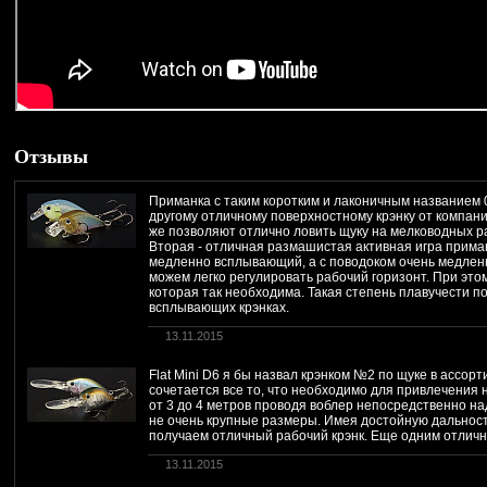
Отзывы
Приманка с таким коротким и лаконичным названием 0
другому отличному поверхностному крэнку от компании
же позволяют отлично ловить щуку на мелководных ра
Вторая - отличная размашистая активная игра приман
медленно всплывающий, а с поводоком очень медлен
можем легко регулировать рабочий горизонт. При это
которая так необходима. Такая степень плавучести 
всплывающих крэнках.
13.11.2015
Flat Mini D6 я бы назвал крэнком №2 по щуке в ассор
сочетается все то, что необходимо для привлечения
от 3 до 4 метров проводя воблер непосредственно н
не очень крупные размеры. Имея достойную дальность
получаем отличный рабочий крэнк. Еще одним отличн
13.11.2015