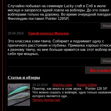
Случайно побывал на семинаре Lucky craft в Спб в июле
месяце и загорелся идеей ловли на воблеры. До это ловил
воблерами только на дорожку. Во время очередной поездки
Финляндию поставил Pointer 128SP,
Раск
29.04.2014
Сергей morozzz Морозов
Это классика хэви-твича. Собирает и поднимает щуку с
приличного расстояния и глубины. Приманка хорошо относ
к разному твичу, но мне больше нравится как этот воблер в
себя при мощных,
Раск
Все отзывы (
Статьи и обзоры
24.10.2015
ShizAku-chan
Pointer-128sp
Поинтер, как много в этом звуке… Pointer 128 SP.
Что можно сказать о воблере, одно только названи
которого является оди...
Читать полностью