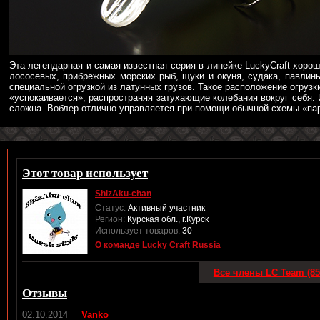
Эта легендарная и самая известная серия в линейке LuckyCraft хоро
лососевых, прибрежных морских рыб, щуки и окуня, судака, павлинь
специальной огрузкой из латунных грузов. Такое расположение огрузк
«успокаивается», распространяя затухающие колебания вокруг себя. 
сложна. Воблер отлично управляется при помощи обычной схемы «пара
Этот товар использует
ShizAku-chan
Статус:
Активный участник
Регион:
Курская обл., г.Курск
Использует товаров:
30
О команде Lucky Craft Russia
Все члены LC Team (85
Отзывы
02.10.2014
Vanko