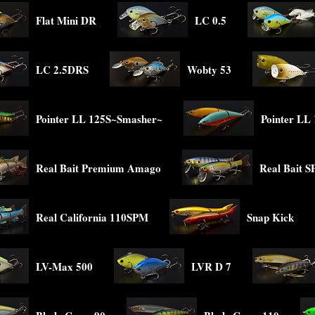
Flat Mini DR
LC 0.5
LC 2.5DRS
Wobty 53
Pointer LL 125S~Smasher~
Pointer LL
Real Bait Premium Amago
Real Bait S
Real California 110SPM
Snap Kick
LV-Max 500
LVR D 7