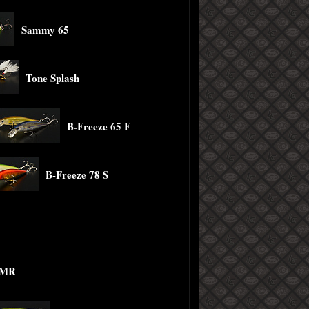
Sammy 65
Tone Splash
B-Freeze 65 F
B-Freeze 78 S
0MR