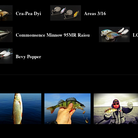
Cra-Pea Dyi
Areas 3/16
Commonsence Minnow 95MR Raiou
L
Bevy Popper