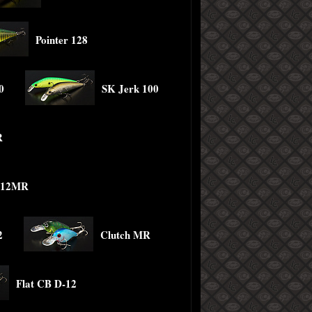
Pointer 128
0
SK Jerk 100
R
 112MR
2
Clutch MR
Flat CB D-12