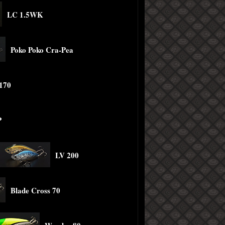
LC 1.5WK
Poko Poko Cra-Pea
 170
P
LV 200
Blade Cross 70