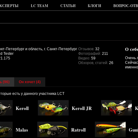
КСПЕРТЫ
LC TEAM
СТАТЬИ
БЛОГИ
ВОПРОС-ОТВ
О себ
кт-Петербург и область, г. Санкт-Петербург
Отзывов:
32
d Tester
Фотографий:
211
Очень 
1.175
Видео:
59
Сейчас
Обзоров, статей:
26
именно
ь (
96
)
Он хочет (4)
оторые есть у данного участника LCT
Keroll
Keroll JR
K
Malas
Ratroll
Gunf