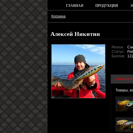
ГЛАВНАЯ
ПРОДУКЦИЯ
Э
Корзина
Алексей Никитин
Регион:
Сан
Статус:
Fiel
Баллов:
122
У него ест
Товары, к