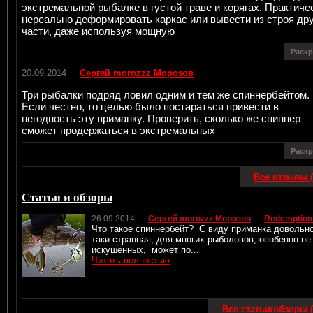
экстремальной рыбалке в густой траве и корягах. Практиче
нереально деформировать каркас или вывести из строя др
части, даже используя мощную
Раск
20.09.2014
Сергей morozzz Морозов
Три рыбалки подряд ловил одним и тем же спиннербейтом.
Если честно, то целью было постараться привести в
негодность эту приманку. Проверить, сколько же спиннер
сможет продержаться в экстремальных
Раск
Все отзывы (
Статьи и обзоры
26.09.2014
Сергей morozzz Морозов
Redemption
Что такое спиннербейт? С виду приманка довольн
таки странная, для многих рыболовов, особенно не
искушённых, может по...
Читать полностью
Все статьи/обзоры (