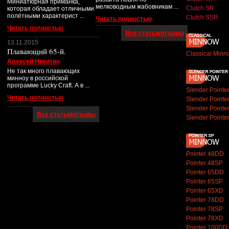
Миниатюрная приманка,
мелководным жабовникам ...
Clutch SR
которая обладает отличными
полётными характерист ...
Clutch SSR
Читать полностью
Читать полностью
Все статьи/отзывы
13.11.2015
Плавающий 65-й.
Classical Minn
Алексей Никитин
Не так много плавающих
минноу в российской
программе Lucky Craft. А в ...
Slender Point
Читать полностью
Slender Point
Slender Point
Все статьи/отзывы
Slender Point
Pointer 48DD
Pointer 48SP
Pointer 65DD
Pointer 65SP
Pointer 65XD
Pointer 78DD
Pointer 78SP
Pointer 78XD
Pointer 100DD